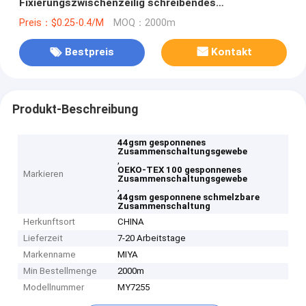
Fixierungszwischenzeilig schreibendes
wasserdichtes klebendes Gewebe 100%
Preis：$0.25-0.4/M
MOQ：2000m
Bestpreis
Kontakt
Produkt-Beschreibung
44gsm gesponnenes
Zusammenschaltungsgewebe
,
OEKO-TEX 100 gesponnenes
Markieren
Zusammenschaltungsgewebe
,
44gsm gesponnene schmelzbare
Zusammenschaltung
Herkunftsort
CHINA
Lieferzeit
7-20 Arbeitstage
Markenname
MIYA
Min Bestellmenge
2000m
Modellnummer
MY7255