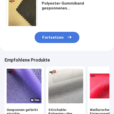
Polyester-Gummiband
gesponnenes
Fixierungszwischenzeilig
schreibendes wasserdichtes
klebendes Gewebe 100%
Fortsetzen
Empfohlene Produkte
Gesponnen gefärbt
Stitchable-
Weiße/schwar
strickte
Polyester-/des
Fixierungseben