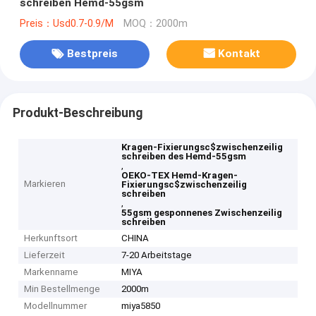
schreiben Hemd-55gsm
Preis：Usd0.7-0.9/M
MOQ：2000m
Bestpreis
Kontakt
Produkt-Beschreibung
Kragen-Fixierungsc$zwischenzeilig
schreiben des Hemd-55gsm
,
OEKO-TEX Hemd-Kragen-
Markieren
Fixierungsc$zwischenzeilig
schreiben
,
55gsm gesponnenes Zwischenzeilig
schreiben
Herkunftsort
CHINA
Lieferzeit
7-20 Arbeitstage
Markenname
MIYA
Min Bestellmenge
2000m
Modellnummer
miya5850