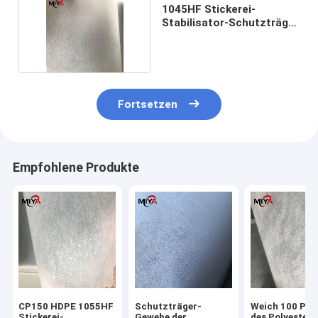
1045HF Stickerei-
Stabilisator-Schutzträger
LDPE 45gsm
Fortsetzen
Empfohlene Produkte
CP150 HDPE 1055HF
Schutzträger-
Weich 100 Pro
Stickerei-
Gewebe der
des Polyester-