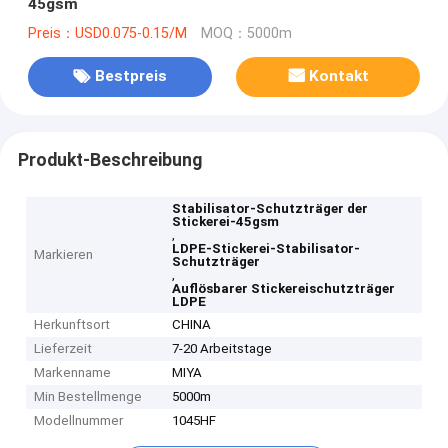
45gsm
Preis：USD0.075-0.15/M
MOQ：5000m
Bestpreis
Kontakt
Produkt-Beschreibung
Stabilisator-Schutzträger der
Stickerei-45gsm
,
LDPE-Stickerei-Stabilisator-
Markieren
Schutzträger
,
Auflösbarer Stickereischutzträger
LDPE
Herkunftsort
CHINA
Lieferzeit
7-20 Arbeitstage
Markenname
MIYA
Min Bestellmenge
5000m
Modellnummer
1045HF