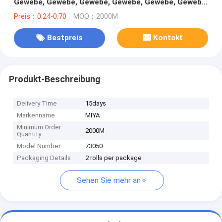
Gewebe, Gewebe, Gewebe, Gewebe, Gewebe, Gewebe,
Gewebe, Gewebe
Preis：0.24-0.70
MOQ：2000M
Bestpreis
Kontakt
Produkt-Beschreibung
Delivery Time
15days
Markenname
MIYA
Minimum Order
2000M
Quantity
Model Number
73050
Packaging Details
2 rolls per package
Sehen Sie mehr an