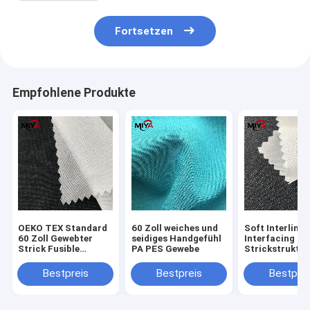
Fortsetzen
Empfohlene Produkte
OEKO TEX Standard
60 Zoll weiches und
Soft Interlinin
60 Zoll Gewebter
seidiges Handgefühl
Interfacing
Strick Fusible
PA PES Gewebe
Strickstruktur
Zwischenschicht für
Waschbar
robuste Bekleidung
40\u00b0C OE
Bestpreis
Bestpreis
Bestprei
Handwerk
TEX Standard